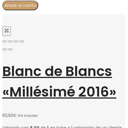
Añadir al carrito
Blanc de Blancs
«Millésimé 2016»
60,50
€
IVA incluido
Valorado con
5.00
de 5 en base a
1
valoración de un cliente