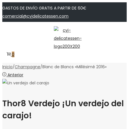
GASTOS DE ENVÍO GRATIS A PARTIR DE 60€
comercial@cyjdelicatessen.com
Saltar
Saltar
a
al
la
contenido
navegación
0
Inicio
/
Champagne
/
Blanc de Blancs «Millésimé 2016»
Anterior
Thor8 Verdejo ¡Un verdejo del
carajo!