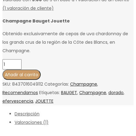
(
1
valoración de cliente)
Champagne Bauget Jouette
Obtenido exclusivamente de cepas de uva chardonnay de
los grands crus de la región de la Côte des Blancs, en
Champagne.
Blanc
de
Añadir al carrito
Blancs
SKU:
8437016049112
Categorías:
Champagne
,
"Millésimé
Recomendamos
Etiquetas:
BAUGET
,
Champagne
,
dorado
,
2016"
efervescencia
,
JOUETTE
cantidad
Descripción
Valoraciones (1)