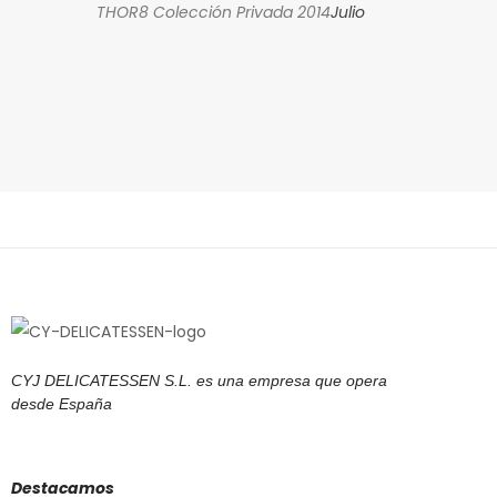
THOR8 Colección Privada 2014
Julio
THOR8 Colec
CYJ DELICATESSEN S.L. es una empresa que opera
desde España
Destacamos