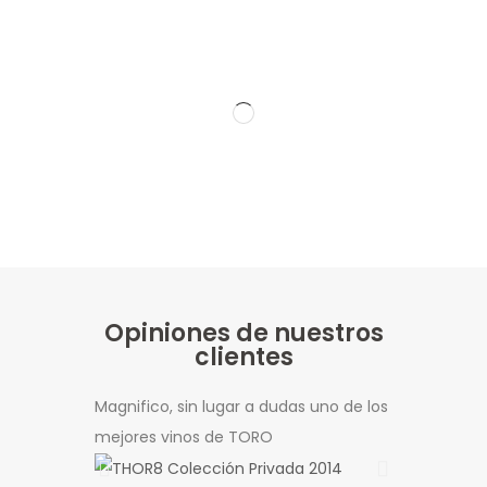
Opiniones de nuestros
clientes
Magnifico, sin lugar a dudas uno de los
Excelente, v
mejores vinos de TORO
todo tipo de
calidad-prec